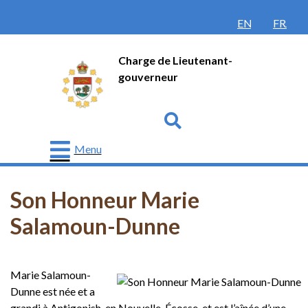
ENGLISH
FRANÇ
Charge de Lieutenant-
gouverneur
Go
Menu
Lieutenant-
gouverneur
Son Honneur Marie
Protocole
Salamoun-Dunne
Histoire
Honneurs
Marie Salamoun-
et
Dunne est née et a
récompenses
grandi à Antigonish, en Nouvelle-Écosse, et est l’aînée d’une