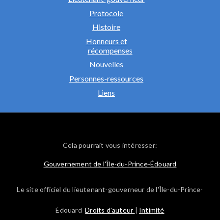
Protocole
Histoire
Honneurs et
récompenses
Nouvelles
Personnes-ressources
Liens
Cela pourrait vous intéresser:
Gouvernement de l'Île-du-Prince-Édouard
Le site officiel du lieutenant-gouverneur de l'Île-du-Prince-
Édouard
Droits d'auteur
|
Intimité