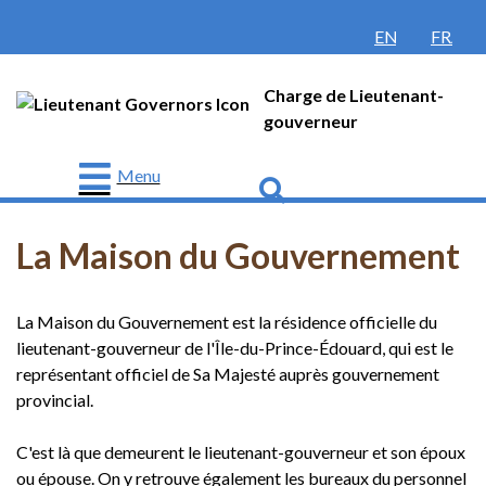
ENGLISH
FRANÇ
Charge de Lieutenant-
gouverneur
Menu
Go
Lieutenant-
gouverneur
La Maison du Gouvernement
Protocole
La Maison du Gouvernement est la résidence officielle du
Histoire
lieutenant-gouverneur de l'Île-du-Prince-Édouard, qui est le
Honneurs
représentant officiel de Sa Majesté auprès gouvernement
et
provincial.
récompenses
Nouvelles
C'est là que demeurent le lieutenant-gouverneur et son époux
ou épouse. On y retrouve également les bureaux du personnel