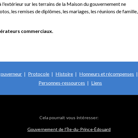
l'extérieur sur les terrains de la Maison du gouvernement ne
s, les remises de diplômes, les mariages, les réunions de famille,
opérateurs commerciaux.
gouverneur
Protocole
Histoire
Honneurs et récompenses
Personnes-ressources
Liens
Cela pourrait vous intéresser:
Gouvernement de l'Île-du-Prince-Édouard