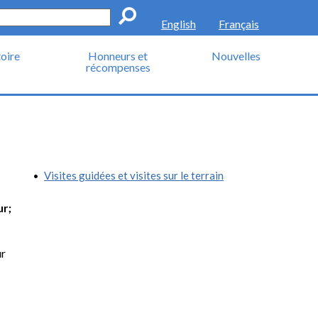
Go
English
Français
oire
Honneurs et
Nouvelles
récompenses
Visites guidées et visites sur le terrain
ur;
ur