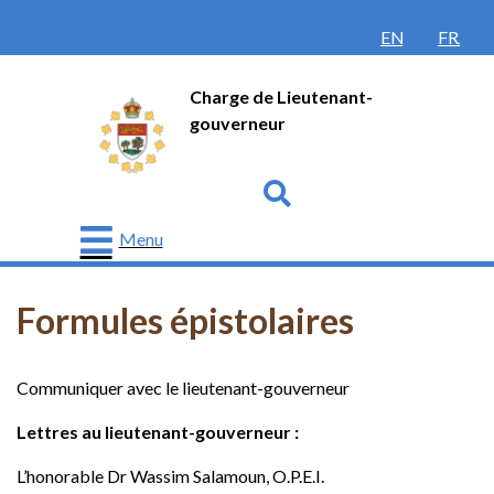
ENGLISH
FRANÇ
Charge de Lieutenant-
gouverneur
Go
Menu
Lieutenant-
gouverneur
Formules épistolaires
Protocole
Communiquer avec le lieutenant-gouverneur
Histoire
Lettres au lieutenant-gouverneur :
Honneurs
et
récompenses
L’honorable Dr Wassim Salamoun, O.P.E.I.