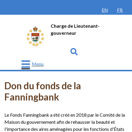
ENGLISH
FRANÇ
Charge de Lieutenant-
gouverneur
Go
Menu
Lieutenant-
gouverneur
Don du fonds de la
Protocole
Fanningbank
Histoire
Le Fonds Fanningbank a été créé en 2018 par le Comité de la
Honneurs
et
Maison du gouvernement afin de rehausser la beauté et
récompenses
l'importance des aires aménagées pour les fonctions d'États