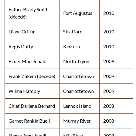
Father Brady Smith
Fort Augustus
2010
(décédé)
Diane Griffin
Stratford
2010
Regis Duffy
Kinkora
2010
Elmer MacDonald
North Tryon
2009
Frank Zakem (décédé)
Charlottetown
2009
Wilma Hambly
Charlottetown
2009
Chief Darlene Bernard
Lennox Island
2008
Garnet Rankin Buell
Murray River
2008
Nancy Ann Hamill
Mill River
2008