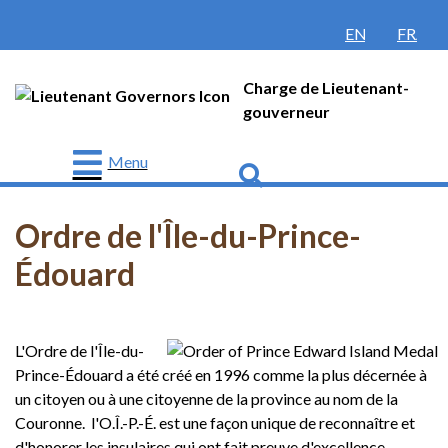
ENGLISH
FRANÇ
Charge de Lieutenant-
gouverneur
Menu
Go
Lieutenant-
gouverneur
Ordre de l'Île-du-Prince-
Protocole
Édouard
Histoire
Honneurs
L'Ordre de l'Île-du-
et
récompenses
Prince-Édouard a été créé en 1996 comme la plus décernée à
un citoyen ou à une citoyenne de la province au nom de la
Nouvelles
Couronne. l'O.Î.-P.-É. est une façon unique de reconnaître et
d'honorer les insulaires qui ont fait preuve d'excellence