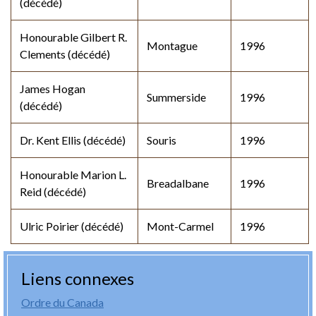
(décédé)
Honourable Gilbert R.
Montague
1996
Clements (décédé)
James Hogan
Summerside
1996
(décédé)
Dr. Kent Ellis (décédé)
Souris
1996
Honourable Marion L.
Breadalbane
1996
Reid (décédé)
Ulric Poirier (décédé)
Mont-Carmel
1996
Liens connexes
Ordre du Canada